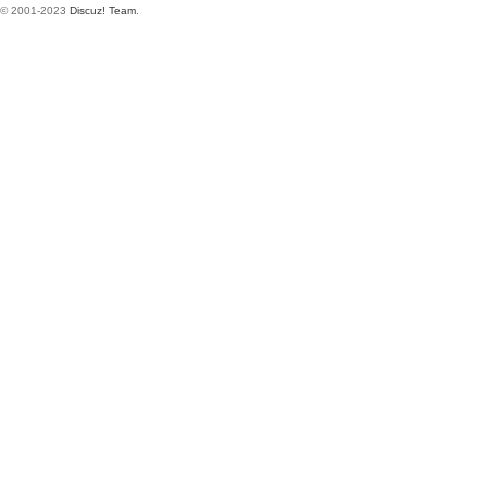
© 2001-2023
Discuz! Team
.