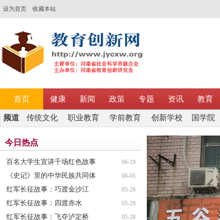
设为首页
收藏本站
首页
健康
新闻
政策
专题
资讯
教育
频道
传统文化
职业教育
学前教育
创新学校
国学院
调研
今日热点
百名大学生宣讲千场红色故事
06-19
《史记》里的中华民族共同体
06-05
红军长征故事：巧渡金沙江
05-28
红军长征故事：四渡赤水
05-28
红军长征故事：飞夺泸定桥
05-28