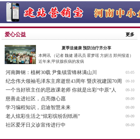
爱心公益
更多
夏季送健康 预防治疗齐分享
本网讯 （记者 魏健 通讯员 霍梦瑶 方妍洁 郑州报道）
近年来,甲状腺疾病的发病
河南舞钢：植树30载 尹集镇雷锋林满山川
03-05
纪念伟大领袖毛泽东主席逝世43周年 暨庆祝建国70周
09-10
年
一个当好班主任的思政课老师 你就是出彩“中原”人
09-10
慈善走进社区，点亮微心愿
09-09
学习编程知识，启迪智慧未来
09-09
老人炫彩生活之“炫彩缤纷刮纸画”
09-09
社区爱牙日义诊宣传进行中
09-09