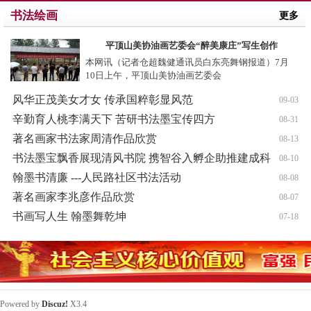
书法绘画
更多
平顶山美协油画艺委会“醉美康庄”写生创作
本网讯（记者仓超魏健通讯员白东亮舞钢报道）7月
10日上午，平顶山美协油画艺委会
风华正茂美女才女 传承国粹彰显风范
09-03
辛勤育人桃李满天下 苦研书法墨宝传四方
08-31
著名画家书法家周清作品欣赏
08-13
书法墨宝飘香展现清风书院 携智谷入孵企助推建成科
08-10
技
翰墨书清廉 ---人民路社区书法活动
08-08
著名画家李兆彦作品欣赏
08-07
书画写人生 翰墨舞乾坤
07-18
Powered by
Discuz!
X3.4