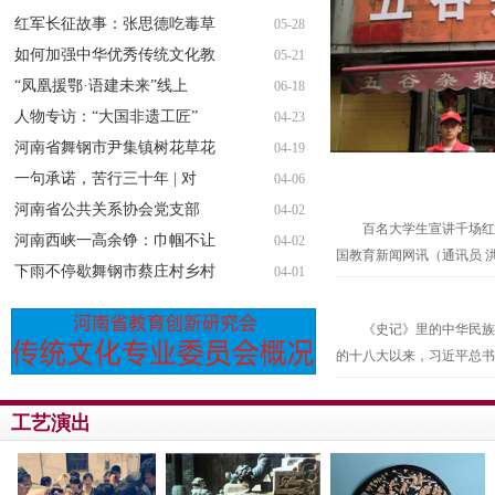
红军长征故事：张思德吃毒草
05-28
如何加强中华优秀传统文化教
05-21
“凤凰援鄂·语建未来”线上
06-18
人物专访：“大国非遗工匠”
04-23
河南省舞钢市尹集镇树花草花
04-19
助力民族盛会 群英
一句承诺，苦行三十年 | 对
04-06
河南省公共关系协会党支部
04-02
百名大学生宣讲千场红色故事
河南西峡一高余铮：巾帼不让
04-02
国教育新闻网讯（通讯员 洪
下雨不停歇舞钢市蔡庄村乡村
04-01
《史记》里的中华民族共同体
的十八大以来，习近平总书
工艺演出