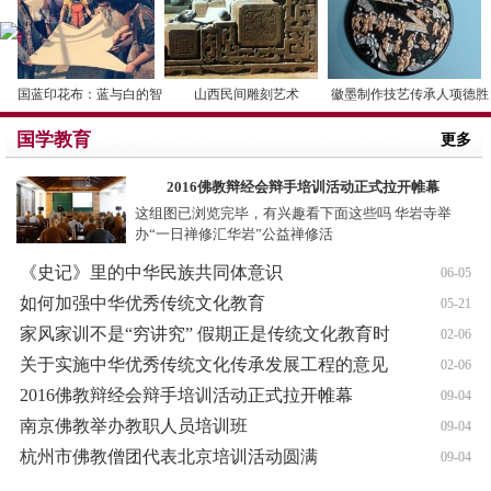
中国蓝印花布：蓝与白的智
山西民间雕刻艺术
徽墨制作技艺传承人项德胜
国学教育
更多
2016佛教辩经会辩手培训活动正式拉开帷幕
这组图已浏览完毕，有兴趣看下面这些吗 华岩寺举
办“一日禅修汇华岩”公益禅修活
《史记》里的中华民族共同体意识
06-05
如何加强中华优秀传统文化教育
05-21
家风家训不是“穷讲究” 假期正是传统文化教育时
02-06
关于实施中华优秀传统文化传承发展工程的意见
02-06
2016佛教辩经会辩手培训活动正式拉开帷幕
09-04
南京佛教举办教职人员培训班
09-04
杭州市佛教僧团代表北京培训活动圆满
09-04