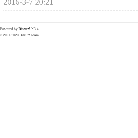
2016-3-7 20:21
新
Powered by
Discuz!
X3.4
© 2001-2023
Discuz! Team
.
网